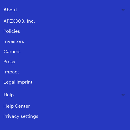
About
APEX303, Inc.
Policies
Investors
Careers
Press
Impact
Legal imprint
Help
Help Center
Privacy settings