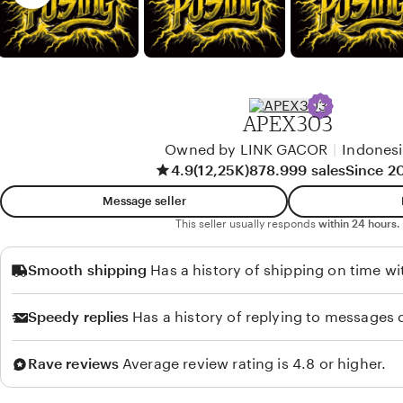
P
i
e
r
w
a
b
k
y
o
D
APEX303
s
e
Owned by LINK GACOR
|
Indones
o
w
4.9
(12,25K)
878.999 sales
Since 2
i
Message seller
K
This seller usually responds
within 24 hours.
a
r
Smooth shipping
Has a history of shipping on time wi
t
i
Speedy replies
Has a history of replying to messages q
k
a
Rave reviews
Average review rating is 4.8 or higher.