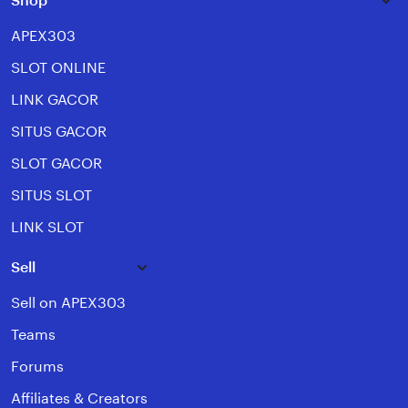
Shop
APEX303
SLOT ONLINE
LINK GACOR
SITUS GACOR
SLOT GACOR
SITUS SLOT
LINK SLOT
Sell
Sell on APEX303
Teams
Forums
Affiliates & Creators