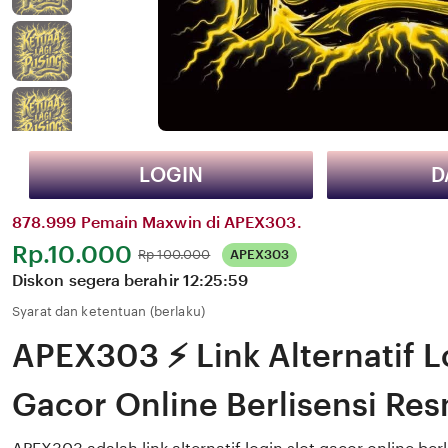
LOGIN
D
878.999 Pemain Maxwin di APEX303.
Harga:
Rp.10.000
Normal:
Rp 100.000
APEX303
Diskon segera berahir
12:25:59
Syarat dan ketentuan (berlaku)
APEX303 ⚡️ Link Alternatif L
Gacor Online Berlisensi Res